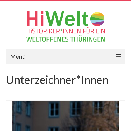
Menü
Die Resolution
Unterzeichner*Innen
Frag Historiker*innen
Geschichts-Blog
Veranstaltungen
Vernetzungen