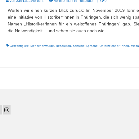
von
Jan-Luca Albrecht
|
Veröffentlicht in:
Resolution
|
0
Werfen wir einen kurzen Blick zurück: Im November 2019 formier
eine Initiative von Historiker*innen in Thüringen, die sich wenig sp
Namen „Historiker*innen für ein weltoffenes Thüringen“ gab. Si
die Notwendigkeit – und sehen sie auch nach wie…
Gerechtigkeit
,
Menschenwürde
,
Resolution
,
sensible Sprache
,
Unterzeichner*Innen
,
Vielfa