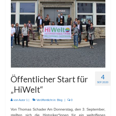
Mitmachen
Kontakt
4
Öffentlicher Start für
SEP. 2020
„HiWelt“
von
Autor 1
|
Veröffentlicht in:
Blog
|
0
Von Thomas Schader Am Donnerstag, den 3. September,
stellten sich die Historiker*innen für ein weltoffenes