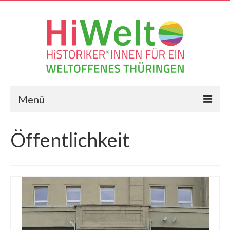
Menü
Die Resolution
Öffentlichkeit
Frag Historiker*innen
Geschichts-Blog
Veranstaltungen
Vernetzungen