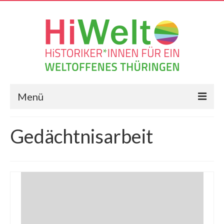
Menü
Die Resolution
Gedächtnisarbeit
Frag Historiker*innen
Geschichts-Blog
Veranstaltungen
Vernetzungen