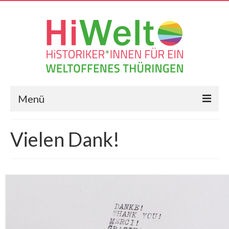
Menü
Die Resolution
Vielen Dank!
Frag Historiker*innen
Geschichts-Blog
Veranstaltungen
Vernetzungen