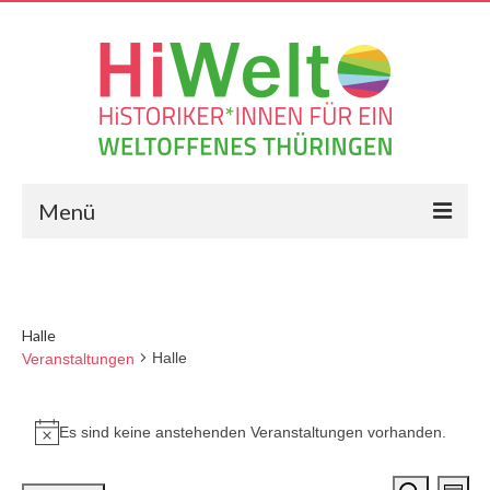
Menü
Die Resolution
Frag Historiker*innen
Halle
Halle
Veranstaltungen
Geschichts-Blog
Veranstaltungen
Veranstaltungen
Es sind keine anstehenden Veranstaltungen vorhanden.
Hinweis
Vernetzungen